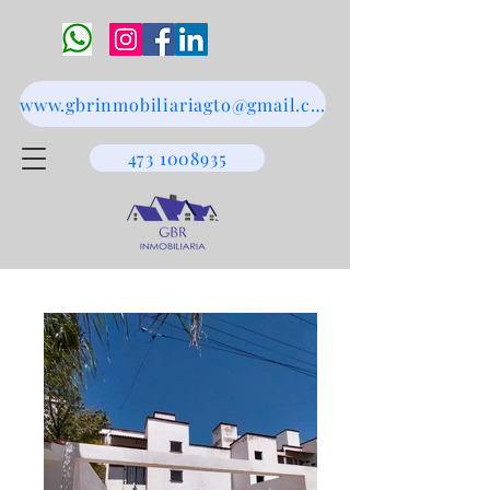
www.gbrinmobiliariagto@gmail.com
473 1008935