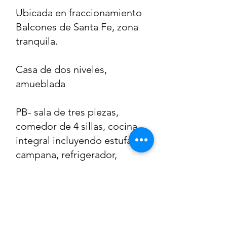
Ubicada en fraccionamiento
Balcones de Santa Fe, zona
tranquila.
Casa de dos
ni
veles,
amueblada
PB- sala de tres piezas,
comedor de 4 sillas, cocina
integral incluyendo estufa y
campana, refrigerador,
alacena, horno de
microhondas, patio de
servicio con acceso
independiente desde la
calle, recamara con cama