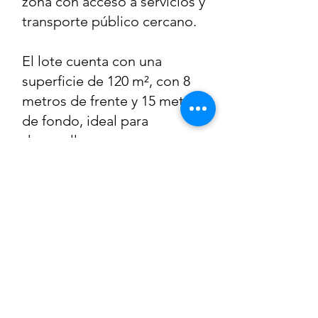
zona con acceso a servicios y
transporte público cercano.
El lote cuenta con una
superficie de 120 m², con 8
metros de frente y 15 metros
de fondo, ideal para
desarrollar una casa
habitación con buena
distribución.
Una de sus principales
ventajas es que cuenta con
todos los servicios a pie de
calle, lo que facilita el inicio
de tu proyecto de
construcción. Además, su