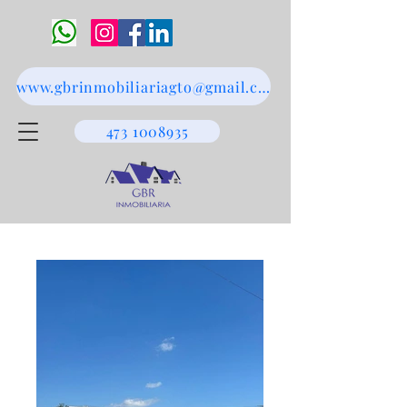
www.gbrinmobiliariagto@gmail.com
473 1008935