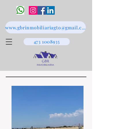
www.gbrinmobiliariagto@gmail.com
473 1008935